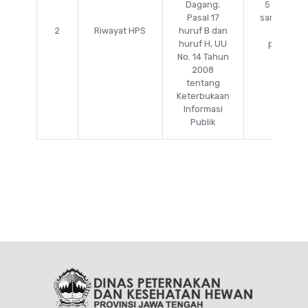
Dagang;
5 Tahun a
Pasal 17
sampai de
2
Riwayat HPS
huruf B dan
proses
huruf H, UU
pengada
No. 14 Tahun
selesai
2008
tentang
Keterbukaan
Informasi
Publik