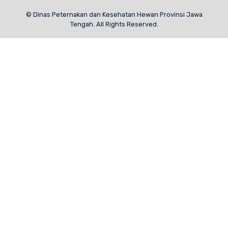
©
Dinas Peternakan dan Kesehatan Hewan Provinsi Jawa
Tengah
. All Rights Reserved.